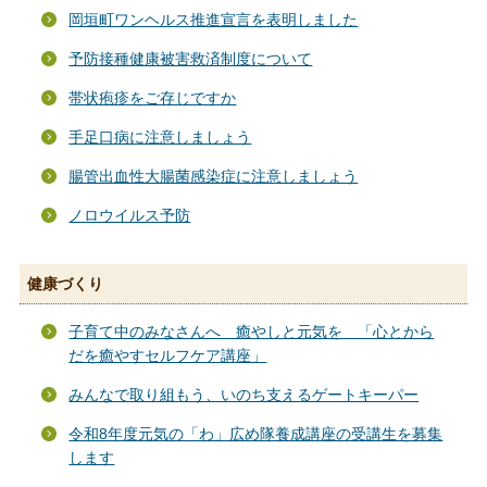
岡垣町ワンヘルス推進宣言を表明しました
予防接種健康被害救済制度について
帯状疱疹をご存じですか
手足口病に注意しましょう
腸管出血性大腸菌感染症に注意しましょう
ノロウイルス予防
健康づくり
子育て中のみなさんへ 癒やしと元気を 「心とから
だを癒やすセルフケア講座」
みんなで取り組もう、いのち支えるゲートキーパー
令和8年度元気の「わ」広め隊養成講座の受講生を募集
します