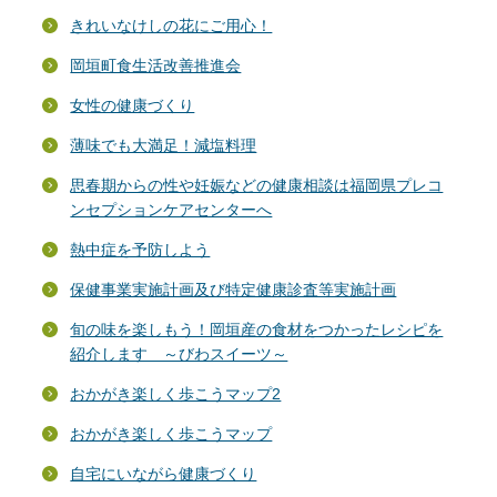
きれいなけしの花にご用心！
岡垣町食生活改善推進会
女性の健康づくり
薄味でも大満足！減塩料理
思春期からの性や妊娠などの健康相談は福岡県プレコ
ンセプションケアセンターへ
熱中症を予防しよう
保健事業実施計画及び特定健康診査等実施計画
旬の味を楽しもう！岡垣産の食材をつかったレシピを
紹介します ～びわスイーツ～
おかがき楽しく歩こうマップ2
おかがき楽しく歩こうマップ
自宅にいながら健康づくり