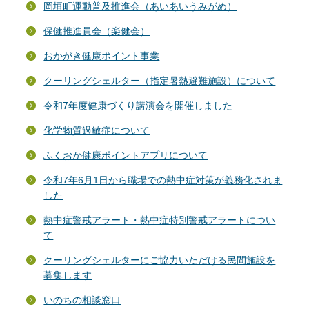
岡垣町運動普及推進会（あいあいうみがめ）
保健推進員会（楽健会）
おかがき健康ポイント事業
クーリングシェルター（指定暑熱避難施設）について
令和7年度健康づくり講演会を開催しました
化学物質過敏症について
ふくおか健康ポイントアプリについて
令和7年6月1日から職場での熱中症対策が義務化されま
した
熱中症警戒アラート・熱中症特別警戒アラートについ
て
クーリングシェルターにご協力いただける民間施設を
募集します
いのちの相談窓口