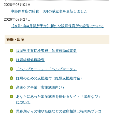
2026年08月01日
中部保育所の給食 8月の献立表を更新しました
2026年07月27日
【令和9年4月開所予定】新たな認可保育所の設置について
妊娠・出産
福岡県不育症検査費・治療費助成事業
妊婦歯科健康診査
「ヘルプカード」・「ヘルプマーク」
妊婦のための支援給付（妊婦支援給付金）
産後ケア事業（実施施設向け）
あなたにあった出産施設を探せるサイト「出産なび」
について
思春期からの性や妊娠などの健康相談は福岡県プレコ