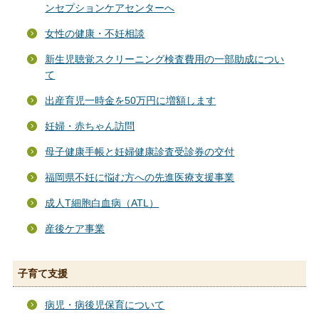
ンセプションケアセンターへ
女性の健康・不妊相談
新生児聴覚スクリーニング検査費用の一部助成につい
て
出産育児一時金を50万円に増額します
妊婦・赤ちゃん訪問
母子健康手帳と妊婦健康診査受診券の交付
福岡県不妊に悩む方への先進医療支援事業
成人T細胞白血病（ATL）
産後ケア事業
子育て支援
病児・病後児保育について