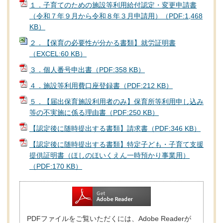
１．子育てのための施設等利用給付認定・変更申請書
（令和７年９月から令和８年３月申請用）（PDF:1,468
KB）
２．【保育の必要性が分かる書類】就労証明書
（EXCEL:60 KB）
３．個人番号申出書（PDF:358 KB）
４．施設等利用費口座登録書（PDF:212 KB）
５．【届出保育施設利用者のみ】保育所等利用申し込み
等の不実施に係る理由書（PDF:250 KB）
【認定後に随時提出する書類】請求書（PDF:346 KB）
【認定後に随時提出する書類】特定子ども・子育て支援
提供証明書（ほしのほいくえん一時預かり事業用）
（PDF:170 KB）
PDFファイルをご覧いただくには、Adobe Readerが