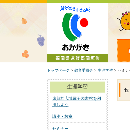
町政情報
トップページ
>
教育委員会
>
生涯学習
> セミナ
生涯学習
セ
遠賀郡広域電子図書館を利
用しよう
講座・教室
セミナー