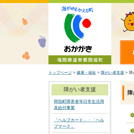
町政情報
トップページ
>
健康・福祉
>
障がい者支援
> 
障がい者支援
障
岡垣町障害者等日常生活用
具給付事業
「ヘルプカード」・「ヘル
プマーク」