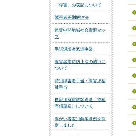
「障害」の表記について
障害者差別解消法
遠賀中間地域社会資源マッ
プ
手話通訳者派遣事業
障害者虐待防止法の施行に
ついて
特別障害者手当・障害児福
祉手当
自家用有償旅客運送（福祉
有償運送）について
障がい者差別解消条例を制
定しました