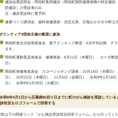
健診結果説明会：岡垣町集団健診（岡垣町国民健康保険の特定健診
防健診）の受診者のみ
注：健診受診時に要予約
健康づくり講演会、歯科保健講座：決定次第、広報おかがきや町公
ボランティア3団体主催の教室に参加
岡垣町食生活改善推進会 親子クッキング教室：6月中旬以降、チ
ます。
岡垣町運動普及推進会 健康体操：6月11日（木曜日）、ヨーガ教室
日）
岡垣町保健推進員会 スロージョギング講座：10月14日（水曜日）
日）、10月22日（木曜日）、11月6日（金曜日）、令和9年1月18
日）、令和9年3月30日（火曜日）
.令和8年4月1日から応募締め切り日までに町のがん検診を受診してい
診状況をロゴフォームで回答する
回答は下の関連リンク「がん検診受診状況回答フォーム」から行ってく