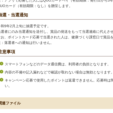
注：アプリで応募した人にはQUOカードペイ（有効期限：発行日から3
QUOカード（有効期限：なし）を贈呈します。
抽選・当選通知
令和9年2月上旬に抽選予定です。
当選者にのみ当選通知を送付し、賞品の発送をもって当選連絡に代えさ
なお、ポイントカード応募で当選された人は、健康づくり課窓口で賞品
注：落選者への通知は行いません。
注意事項
スマートフォンなどのデータ通信費は、利用者の負担となります。
内容の不備や記入漏れなどで確認が取れない場合は無効となります
キャンペーン応募で使用したポイントは返還できません。応募時は
い。
関連ファイル