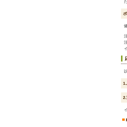
ポ
1
2