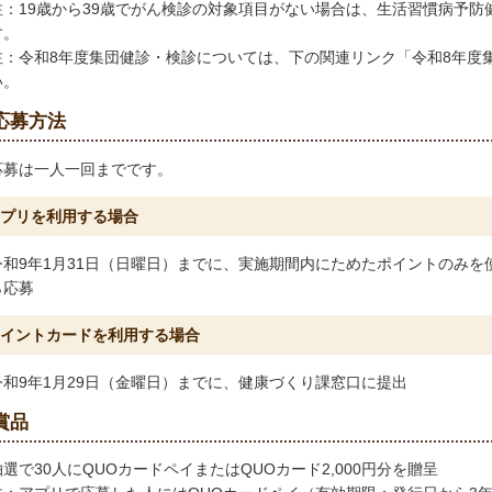
注：19歳から39歳でがん検診の対象項目がない場合は、生活習慣病予
す。
注：令和8年度集団健診・検診については、下の関連リンク「令和8年度
い。
応募方法
応募は一人一回までです。
プリを利用する場合
令和9年1月31日（日曜日）までに、実施期間内にためたポイントのみ
ら応募
イントカードを利用する場合
令和9年1月29日（金曜日）までに、健康づくり課窓口に提出
賞品
抽選で30人にQUOカードペイまたはQUOカード2,000円分を贈呈