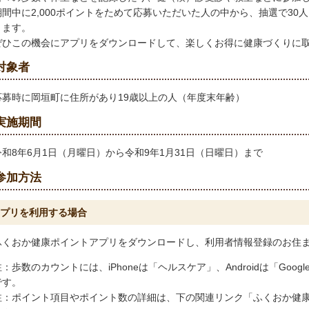
期間中に2,000ポイントをためて応募いただいた人の中から、抽選で30人
ります。
ぜひこの機会にアプリをダウンロードして、楽しくお得に健康づくりに
対象者
応募時に岡垣町に住所があり19歳以上の人（年度末年齢）
実施期間
令和8年6月1日（月曜日）から令和9年1月31日（日曜日）まで
参加方法
プリを利用する場合
ふくおか健康ポイントアプリをダウンロードし、利用者情報登録のお住
注：歩数のカウントには、iPhoneは「ヘルスケア」、Androidは「Goo
です。
注：ポイント項目やポイント数の詳細は、下の関連リンク「ふくおか健