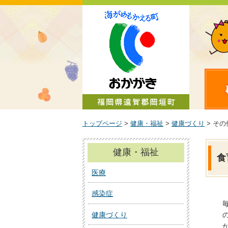
町政情報
トップページ
>
健康・福祉
>
健康づくり
> そ
健康・福祉
食
医療
感染症
健康づくり