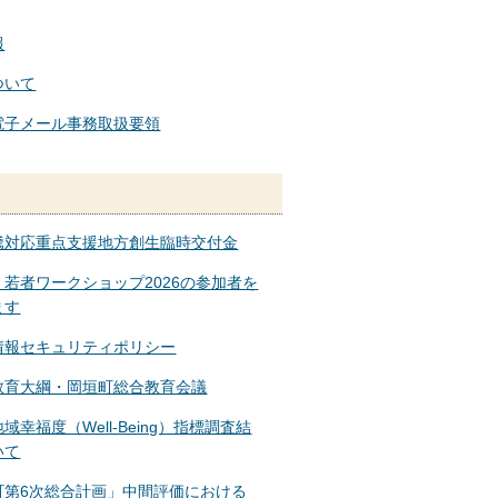
報
ついて
電子メール事務取扱要領
騰対応重点支援地方創生臨時交付金
・若者ワークショップ2026の参加者を
ます
情報セキュリティポリシー
教育大綱・岡垣町総合教育会議
域幸福度（Well-Being）指標調査結
いて
町第6次総合計画」中間評価における