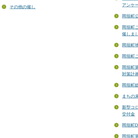
アンケ
その他の催し
岡垣町
岡垣町
催しま
岡垣町
岡垣町
岡垣町
対策計
岡垣町
まちの
新型コ
交付金
岡垣町
岡垣町