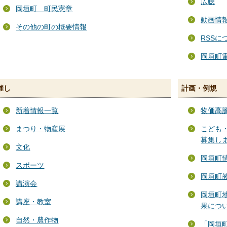
広聴
岡垣町 町民憲章
動画情
その他の町の概要情報
RSSに
岡垣町
催し
計画・例規
新着情報一覧
物価高
まつり・物産展
こども
募集し
文化
岡垣町
スポーツ
岡垣町
講演会
岡垣町地
講座・教室
果につ
自然・農作物
「岡垣