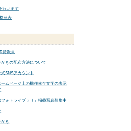
を行います
合格発表
R特派員
かがきの配布方法について
公式SNSアカウント
ホームページ上の機種依存文字の表示
て
のフォトライブラリ」掲載写真募集中
せ
かがき