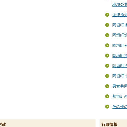
地域公
波津漁
岡垣町
岡垣町
岡垣町
岡垣町
岡垣町
岡垣町
男女共
都市計
その他
財政
行政情報