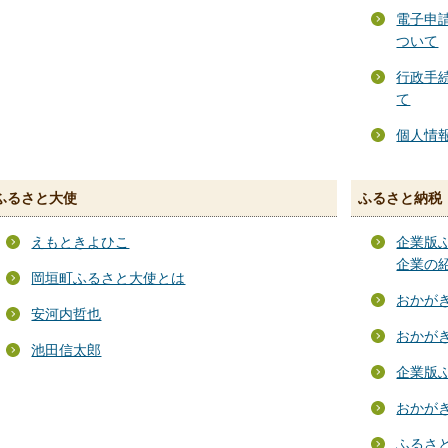
電子申
ついて
行政手
て
個人情
ふるさと大使
ふるさと納税
えもときよひこ
企業版
企業の
岡垣町ふるさと大使とは
おかが
安河内哲也
おかが
池田信太郎
企業版
おかが
ふるさ