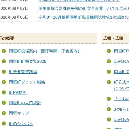
2026年08月07日
岡垣町核兵器廃絶平和の町宣言事業 パネル展示
2026年08月06日
令和8年10月採用岡垣町職員採用試験第3次試験
町の概要
広報・広聴
岡垣町役場案内（開庁時間・庁舎案内）
岡垣町P
岡垣町町勢要覧2025
広報お
町勢要覧資料編
岡垣町
岡垣町ブランド戦略
町公式
につい
町PR動画
「まち
岡垣町の人口統計
お知ら
岡垣マップ
広報お
町のシンボル