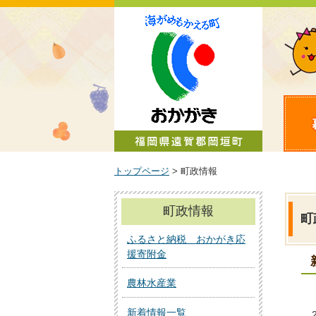
町政情報
トップページ
> 町政情報
町政情報
町
ふるさと納税 おかがき応
援寄附金
農林水産業
新着情報一覧