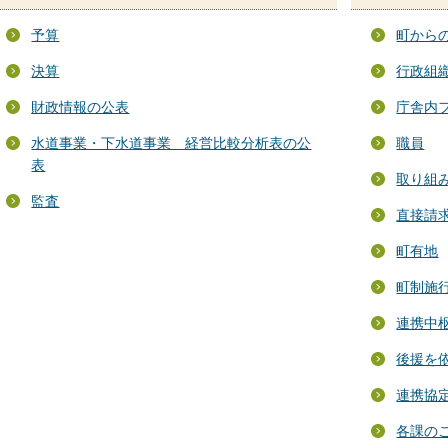
予算
町から
決算
行政組
財政情報の公表
庁舎内
水道事業・下水道事業 経営比較分析表の公
職員
表
取り組
監査
直接請
町有地
町制施
連携中
後援を
連携協
各課の