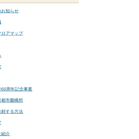
のお知らせ
織
フロアマップ
み
求
行60周年記念事業
枢都市圏構想
依頼する方法
定
ご紹介