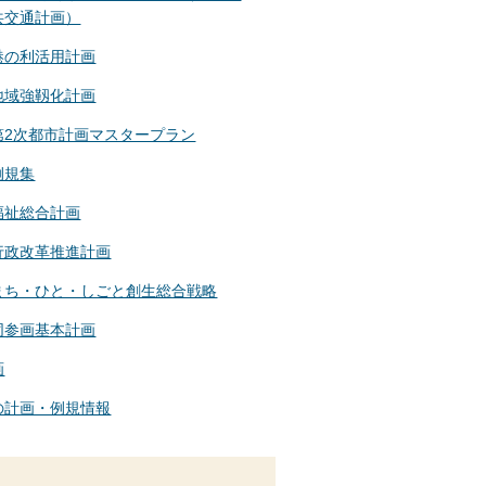
共交通計画）
港の利活用計画
地域強靱化計画
第2次都市計画マスタープラン
例規集
福祉総合計画
行政改革推進計画
まち・ひと・しごと創生総合戦略
同参画基本計画
画
の計画・例規情報