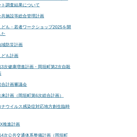
ート調査結果について
公共施設等総合管理計画
こども・若者ワークショップ2025を開
した
地域防災計画
こども計画
第3次健康増進計画・岡垣町第2次自殺
画
総合計画審議会
未来計画（岡垣町第6次総合計画）
ロナウイルス感染症対応地方創生臨時
DX推進計画
第4次公共交通体系整備計画（岡垣町