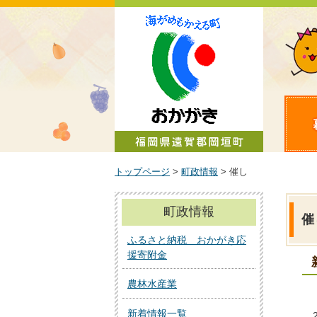
町政情報
トップページ
>
町政情報
> 催し
町政情報
催
ふるさと納税 おかがき応
援寄附金
農林水産業
新着情報一覧