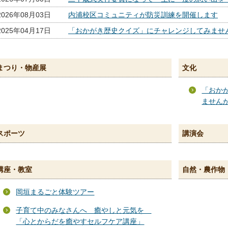
2026年08月03日
内浦校区コミュニティが防災訓練を開催します
2025年04月17日
「おかがき歴史クイズ」にチャレンジしてみませ
まつり・物産展
文化
「おか
ません
スポーツ
講演会
講座・教室
自然・農作物
岡垣まるごと体験ツアー
子育て中のみなさんへ 癒やしと元気を
「心とからだを癒やすセルフケア講座」