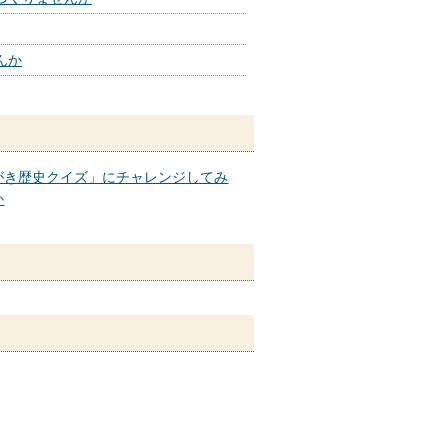
んか
がき歴史クイズ」にチャレンジしてみ
か