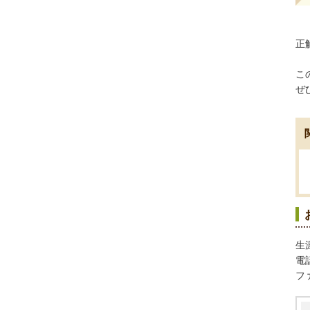
正
こ
ぜ
生
電話
ファ