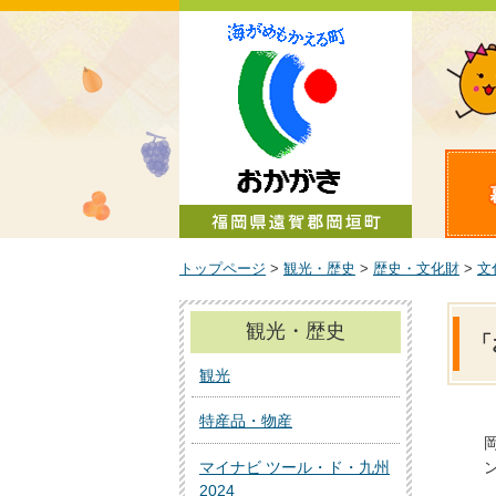
町政情報
トップページ
>
観光・歴史
>
歴史・文化財
>
文
観光・歴史
「
観光
特産品・物産
マイナビ ツール・ド・九州
2024