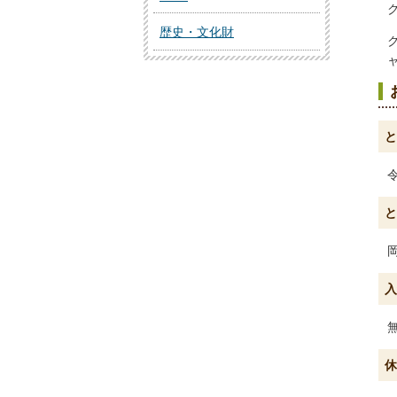
歴史・文化財
と
と
入
休