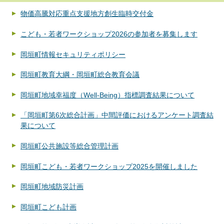
物価高騰対応重点支援地方創生臨時交付金
こども・若者ワークショップ2026の参加者を募集します
岡垣町情報セキュリティポリシー
岡垣町教育大綱・岡垣町総合教育会議
岡垣町地域幸福度（Well-Being）指標調査結果について
「岡垣町第6次総合計画」中間評価におけるアンケート調査結
果について
岡垣町公共施設等総合管理計画
岡垣町こども・若者ワークショップ2025を開催しました
岡垣町地域防災計画
岡垣町こども計画