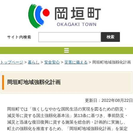
トップページ
>
暮らし
>
安全安心
>
災害に備える
> 岡垣町地域強靱化計画
岡垣町地域強靱化計画
更新日：2022年08月22日
岡垣町では「強くしなやかな国民生活の実現を図るための防災・
減災等に資する国土強靱化基本法」第13条に基づき、事前防災・
減災と迅速な復旧復興に資する施策を総合的・計画的に実施し、
町土の強靱化を推進するため、「岡垣町地域強靱化計画」を策定