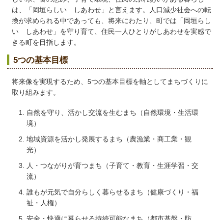
は、「岡垣らしい しあわせ」と言えます。人口減少社会への転
換が求められる中であっても、将来にわたり、町では「岡垣らし
い しあわせ」を守り育て、住民一人ひとりがしあわせを実感で
きる町を目指します。
5つの基本目標
将来像を実現するため、5つの基本目標を軸としてまちづくりに
取り組みます。
自然を守り、活かし交流を生むまち（自然環境・生活環
境）
地域資源を活かし発展するまち（農漁業・商工業・観
光）
人・つながりが育つまち（子育て・教育・生涯学習・交
流）
誰もが元気で自分らしく暮らせるまち（健康づくり・福
祉・人権）
安全・快適に暮らせる持続可能なまち（都市基盤・防