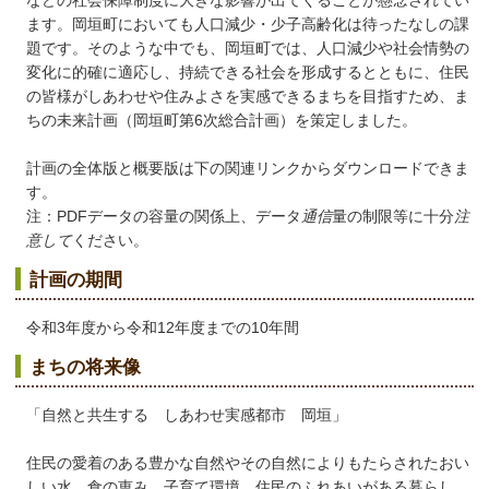
などの社会保障制度に大きな影響が出てくることが懸念されてい
ます。岡垣町においても人口減少・少子高齢化は待ったなしの課
題です。そのような中でも、岡垣町では、人口減少や社会情勢の
変化に的確に適応し、持続できる社会を形成するとともに、住民
の皆様がしあわせや住みよさを実感できるまちを目指すため、ま
ちの未来計画（岡垣町第6次総合計画）を策定しました。
計画の全体版と概要版は下の関連リンクからダウンロードできま
す。
注：PDFデータの容量の関係上、データ
通信
量の制限等に十分
注
意して
ください。
計画の期間
令和3年度から令和12年度までの10年間
まちの将来像
「自然と共生する しあわせ実感都市 岡垣」
住民の愛着のある豊かな自然やその自然によりもたらされたおい
しい水、食の恵み、子育て環境、住民のふれあいがある暮らし