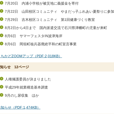
7月20日 内浦小学校が被災地に義援金を寄付
7月22日 山田校区コミュニティ やまだっ子ふれあい夏祭りに参
7月29日 吉木校区コミュニティ 第1回健康づくり教室
8月2日から4日まで 国内派遣交流で石川県津幡町の児童が来町
8月6日 サマーフェスタIN波津海岸
8月6日 岡垣町核兵器廃絶平和の町宣言事業
ちかどZOOMアップ（PDF:2,018KB）
知らせ 12ページ
人権擁護委員が決まりました
平成29年就業構造基本調査
9月のし尿収集 ほか
知らせ（PDF:1,474KB）