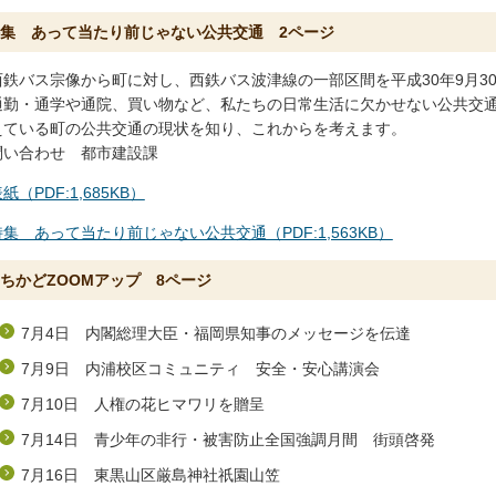
集 あって当たり前じゃない公共交通 2ページ
西鉄バス宗像から町に対し、西鉄バス波津線の一部区間を平成30年9月3
通勤・通学や通院、買い物など、私たちの日常生活に欠かせない公共交
えている町の公共交通の現状を知り、これからを考えます。
問い合わせ 都市建設課
紙（PDF:1,685KB）
特集 あって当たり前じゃない公共交通（PDF:1,563KB）
ちかどZOOMアップ 8ページ
7月4日 内閣総理大臣・福岡県知事のメッセージを伝達
7月9日 内浦校区コミュニティ 安全・安心講演会
7月10日 人権の花ヒマワリを贈呈
7月14日 青少年の非行・被害防止全国強調月間 街頭啓発
7月16日 東黒山区厳島神社祇園山笠