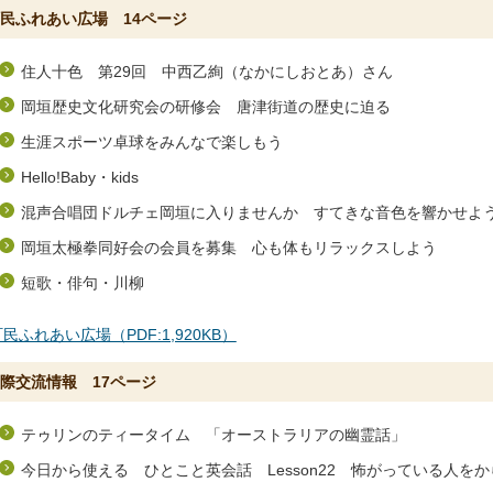
民ふれあい広場 14ページ
住人十色 第29回 中西乙絢（なかにしおとあ）さん
岡垣歴史文化研究会の研修会 唐津街道の歴史に迫る
生涯スポーツ卓球をみんなで楽しもう
Hello!Baby・kids
混声合唱団ドルチェ岡垣に入りませんか すてきな音色を響かせよ
岡垣太極拳同好会の会員を募集 心も体もリラックスしよう
短歌・俳句・川柳
民ふれあい広場（PDF:1,920KB）
際交流情報 17ページ
テゥリンのティータイム 「オーストラリアの幽霊話」
今日から使える ひとこと英会話 Lesson22 怖がっている人を