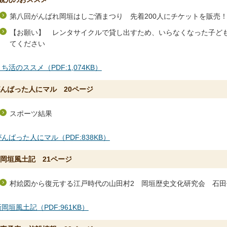
第八回がんばれ岡垣はしご酒まつり 先着200人にチケットを販売
【お願い】 レンタサイクルで貸し出すため、いらなくなった子ど
てください
ち活のススメ（PDF:1,074KB）
んばった人にマル 20ページ
スポーツ結果
がんばった人にマル（PDF:838KB）
岡垣風土記 21ページ
村絵図から復元する江戸時代の山田村2 岡垣歴史文化研究会 石田
岡垣風土記（PDF:961KB）