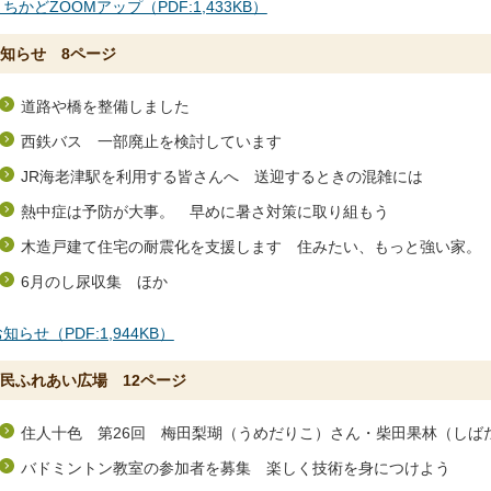
ちかどZOOMアップ（PDF:1,433KB）
知らせ 8ページ
道路や橋を整備しました
西鉄バス 一部廃止を検討しています
JR海老津駅を利用する皆さんへ 送迎するときの混雑には
熱中症は予防が大事。 早めに暑さ対策に取り組もう
木造戸建て住宅の耐震化を支援します 住みたい、もっと強い家。
6月のし尿収集 ほか
知らせ（PDF:1,944KB）
民ふれあい広場 12ページ
住人十色 第26回 梅田梨瑚（うめだりこ）さん・柴田果林（しば
バドミントン教室の参加者を募集 楽しく技術を身につけよう