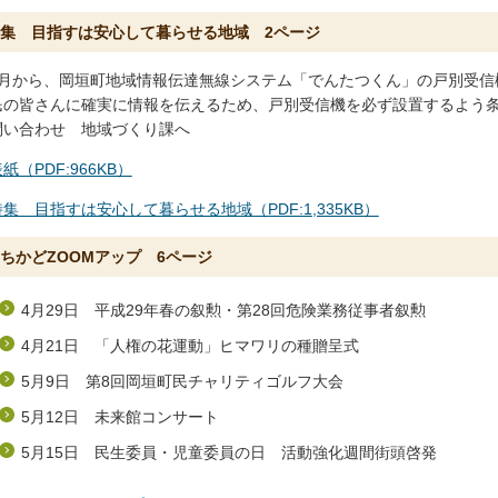
集 目指すは安心して暮らせる地域 2ページ
7月から、岡垣町地域情報伝達無線システム「でんたつくん」の戸別受信
民の皆さんに確実に情報を伝えるため、戸別受信機を必ず設置するよう
問い合わせ 地域づくり課へ
紙（PDF:966KB）
特集 目指すは安心して暮らせる地域（PDF:1,335KB）
ちかどZOOMアップ 6ページ
4月29日 平成29年春の叙勲・第28回危険業務従事者叙勲
4月21日 「人権の花運動」ヒマワリの種贈呈式
5月9日 第8回岡垣町民チャリティゴルフ大会
5月12日 未来館コンサート
5月15日 民生委員・児童委員の日 活動強化週間街頭啓発