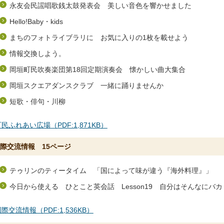
永友会民謡唱歌銭太鼓発表会 美しい音色を響かせました
Hello!Baby・kids
まちのフォトライブラリに お気に入りの1枚を載せよう
情報交換しよう。
岡垣町民吹奏楽団第18回定期演奏会 懐かしい曲大集合
岡垣スクエアダンスクラブ 一緒に踊りませんか
短歌・俳句・川柳
民ふれあい広場（PDF:1,871KB）
際交流情報 15ページ
テゥリンのティータイム 「国によって味が違う『海外料理』」
今日から使える ひとこと英会話 Lesson19 自分はそんなにバ
際交流情報（PDF:1,536KB）