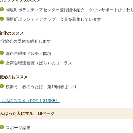
ボランティアのススメ
岡垣町ボランティアセンター登録団体紹介 タウンサポートひまわ
岡垣町ボランティアクラブ 会員を募集しています
文化のススメ
文化協会の団体を紹介します
混声合唱団ドルチェ岡垣
女声合唱団薔薇（ばら）のコーラス
観光のおススメ
桜舞う、春のうたげ 第19回春まつり
ち活のススメ（PDF:1,313KB）
んばった人にマル 18ページ
スポーツ結果