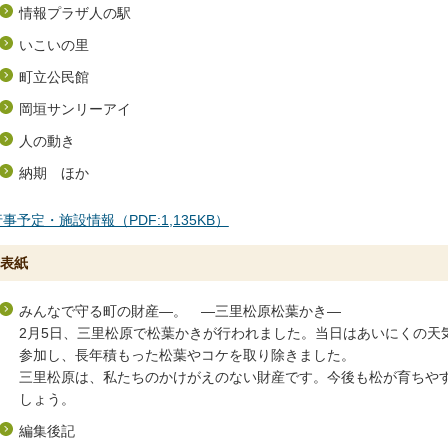
情報プラザ人の駅
いこいの里
町立公民館
岡垣サンリーアイ
人の動き
納期 ほか
事予定・施設情報（PDF:1,135KB）
表紙
みんなで守る町の財産―。 ―三里松原松葉かき―
2月5日、三里松原で松葉かきが行われました。当日はあいにくの天気
参加し、長年積もった松葉やコケを取り除きました。
三里松原は、私たちのかけがえのない財産です。今後も松が育ちや
しょう。
編集後記