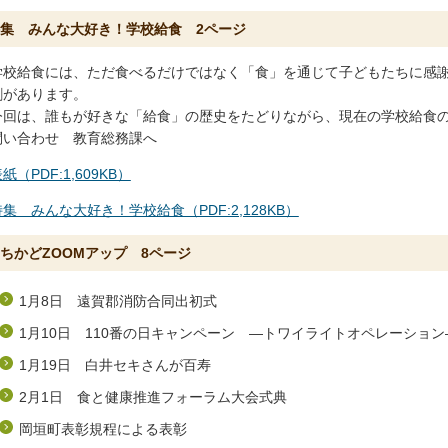
集 みんな大好き！学校給食 2ページ
学校給食には、ただ食べるだけではなく「食」を通じて子どもたちに感
割があります。
今回は、誰もが好きな「給食」の歴史をたどりながら、現在の学校給食
問い合わせ 教育総務課へ
紙（PDF:1,609KB）
特集 みんな大好き！学校給食（PDF:2,128KB）
ちかどZOOMアップ 8ページ
1月8日 遠賀郡消防合同出初式
1月10日 110番の日キャンペーン ―トワイライトオペレーション
1月19日 白井セキさんが百寿
2月1日 食と健康推進フォーラム大会式典
岡垣町表彰規程による表彰