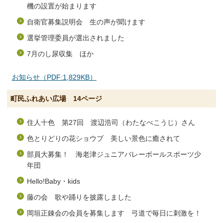
機の設置が始まります
自衛官募集説明会 生の声が聞けます
選挙管理委員が選出されました
7月のし尿収集 ほか
お知らせ（PDF:1,829KB）
町民ふれあい広場 14ページ
住人十色 第27回 渡辺浩司（わたなべこうじ）さん
色とりどりの花ショウブ 美しい景色に癒されて
部員大募集！ 海老津ジュニアバレーボールスポーツ少
年団
Hello!Baby・kids
藤の会 歌や踊りを披露しました
岡垣正錬会の会員を募集します 弓道で毎日に刺激を！