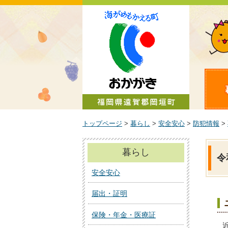
町政情報
トップページ
>
暮らし
>
安全安心
>
防犯情報
>
暮らし
令
安全安心
届出・証明
保険・年金・医療証