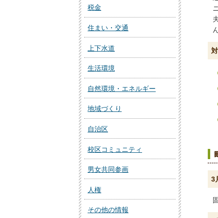
税金
住まい・交通
上下水道
対
生活環境
自然環境・エネルギー
地域づくり
自治区
校区コミュニティ
男女共同参画
3
人権
その他の情報