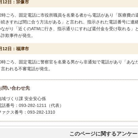
月12日：宗像市
12時ごろ、固定電話に市役所職員を名乗る者から電話があり「医療費の
手続きすれば間に合う方法がある」と言われ、指示された電話番号に連
つながり「近くのATMに行き、指示通りにすれば還付金を受け取れる」
る詐欺事件が発生。
月12日：福津市
10時ごろ、固定電話に警察官を名乗る男から非通知で電話があり「あな
と言われる不審電話が発生。
お問い合わせ先
地域づくり課 安全安心係
電話番号：093-282-1211（代表）
ファクス番号：093-282-1310
このページに関するアンケー