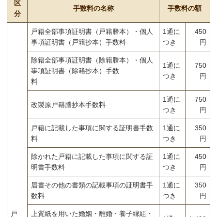
区
手数料の名称
手数料の額
分
戸籍全部事項証明書（戸籍謄本）・個人
1通に
450
事項証明書（戸籍抄本）手数料
つき
円
除籍全部事項証明書（除籍謄本）・個人
1通に
750
事項証明書（除籍抄本）手数
つき
円
料
1通に
750
改製原戸籍謄抄本手数料
つき
円
戸籍に記載した事項に関する証明書手数
1通に
350
料
つき
円
除かれた戸籍に記載した事項に関する証
1通に
450
明書手数料
つき
円
届書その他の書類の記載事項の証明書手
1通に
350
数料
つき
円
戸
上質紙を用いた婚姻・離婚・養子縁組・