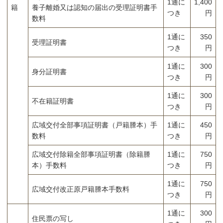
1通に
1,400
籍
養子離婚又は認知の届出の受理証明書手
つき
円
数料
1通に
350
受理証明書
つき
円
1通に
300
身分証明書
つき
円
1通に
300
不在籍証明書
つき
円
広域交付全部事項証明書（戸籍謄本）手
1通に
450
数料
つき
円
広域交付除籍全部事項証明書（除籍謄
1通に
750
本）手数料
つき
円
1通に
750
広域交付改正原戸籍謄本手数料
つき
円
1通に
300
住民票の写し