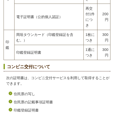
再交
付1件
200
電子証明書（公的個人認証）
につ
円
き
岡垣タウンカード（印鑑登録証を含
1枚に
300
む。）
つき
円
印
鑑
1通に
300
印鑑登録証明書
つき
円
コンビニ交付について
次の証明書は、コンビニ交付サービスを利用して取得することが
できます。
住民票の写し
住民票の記載事項証明書
印鑑登録証明書