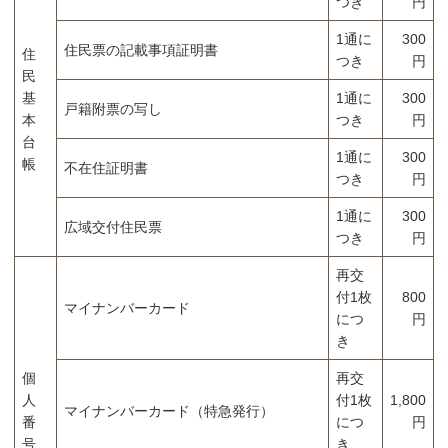
つき
円
1通に
300
住民票の記載事項証明書
住
つき
円
民
基
1通に
300
戸籍附票の写し
本
つき
円
台
1通に
300
帳
不在住証明書
つき
円
1通に
300
広域交付住民票
つき
円
再交
付1枚
800
マイナンバーカード
につ
円
き
個
再交
人
付1枚
1,800
マイナンバーカード（特急発行）
番
につ
円
号
き