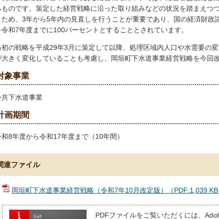
るものです。策定した経営戦略に沿った取り組みなどの状況を踏まえつつ
くため、3年から5年内の見直しを行うことが重要であり、国の経済財政
を令和7年度までに100パーセントとすることとされています。
当初の戦略を平成29年3月に策定して以降、処理区域内人口や水需要の
が大きく変化していることも考慮し、岡垣町下水道事業経営戦略を今回
対象事業
公共下水道事業
計画期間
令和8年度から令和17年度まで（10年間）
関連ファイル
岡垣町下水道事業経営戦略（令和7年10月改定版）（PDF:1,039 K
PDFファイルをご覧いただくには、Adobe