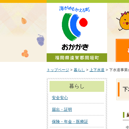
町政情報
トップページ
>
暮らし
>
上下水道
> 下水道事
暮らし
下
安全安心
届出・証明
保険・年金・医療証