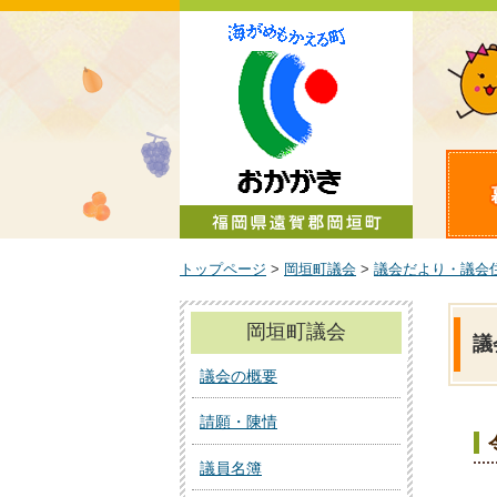
町政情報
トップページ
>
岡垣町議会
>
議会だより・議会
岡垣町議会
議
議会の概要
請願・陳情
議員名簿