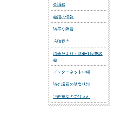
会議録
会議の情報
議長交際費
傍聴案内
議会だより・議会住民懇談
会
インターネット中継
議会議員の請負状況
行政視察の受け入れ