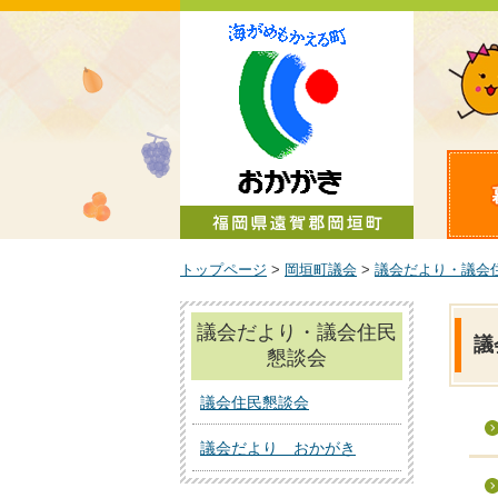
町政情報
トップページ
>
岡垣町議会
>
議会だより・議会
議会だより・議会住民
議
懇談会
議会住民懇談会
議会だより おかがき