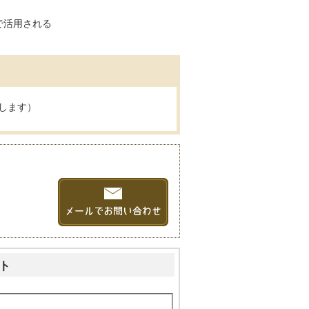
で活用される
します）
ト