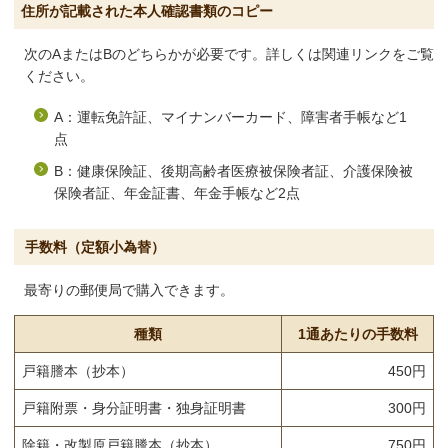
住所が記載された本人確認書類のコピー
次のAまたはBのどちらかが必要です。詳しくは関連リンクをご覧
ください。
A：運転免許証、マイナンバーカード、障害者手帳など1
点
B：健康保険証、後期高齢者医療被保険者証、介護保険被
保険者証、年金証書、年金手帳など2点
手数料（定額小為替）
最寄りの郵便局で購入できます。
種類
1通あたりの手数料
戸籍謄本（抄本）
450円
戸籍附票・身分証明書・独身証明書
300円
除籍・改製原戸籍謄本（抄本）
750円