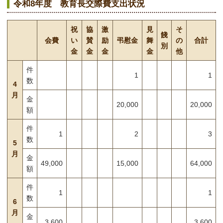
令和8年度 教育長交際費支出状況
祝
協
激
見
そ
餞
会費
い
賛
励
弔慰金
舞
の
合計
別
金
金
金
金
他
件
1
1
数
4
月
金
20,000
20,000
額
件
1
2
3
数
5
月
金
49,000
15,000
64,000
額
件
1
1
数
6
月
金
3,600
3,600