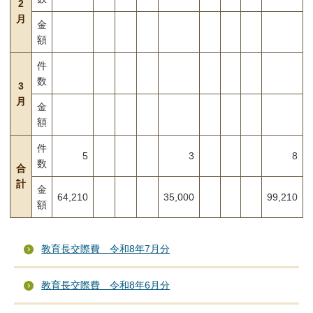
2
月
金
額
件
数
3
月
金
額
件
5
3
8
数
合
計
金
64,210
35,000
99,210
額
教育長交際費 令和8年7月分
教育長交際費 令和8年6月分