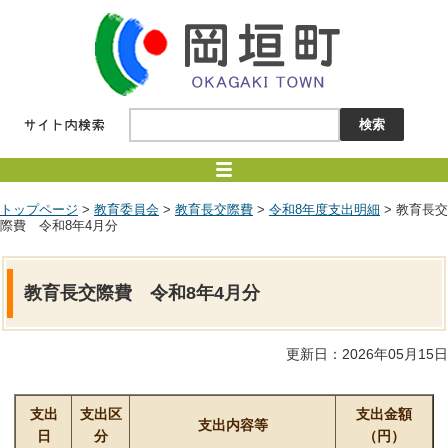
トップページ
>
教育委員会
>
教育長交際費
>
令和8年度支出明細
> 教育長交
際費 令和8年4月分
教育長交際費 令和8年4月分
更新日：2026年05月15日
支出
支出区
支出金額
支出内容等
日
分
（円）