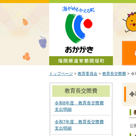
町政情報
トップページ
>
教育委員会
>
教育長交際費
> 
教育長交際費
令
令和8年度 教育長交際費
支出明細
令和7年度 教育長交際費
公
支出明細