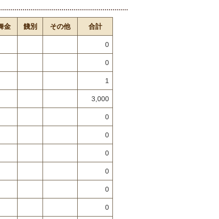
舞金
餞別
その他
合計
0
0
1
3,000
0
0
0
0
0
0