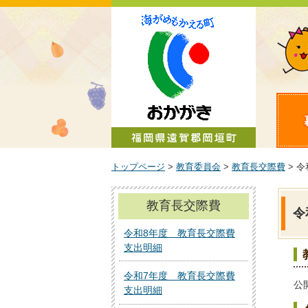
町政情報
トップページ
>
教育委員会
>
教育長交際費
> 
教育長交際費
令
令和8年度 教育長交際費
支出明細
令和7年度 教育長交際費
公
支出明細