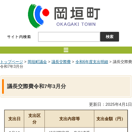
トップページ
>
岡垣町議会
>
議長交際費
>
令和6年度支出明細
> 議長交際費
令和7年3月分
議長交際費令和7年3月分
更新日：2025年4月1日
支出区
支出日
支出内容等
支出金額（円）
分