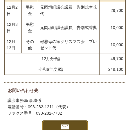
12月2
弔慰
元岡垣町議会議員 告別式生花
29,700
日
金
代
12月3
弔慰
元岡垣町議会議員 告別式香典
10,000
日
金
12月
その
報恩母の家クリスマス会 プレ
10,000
13日
他
ゼント代
12月分合計
49,700
令和6年度累計
249,100
お問い合わせ先
議会事務局 事務係
電話番号：093-282-1211（代表）
ファクス番号：093-282-7732