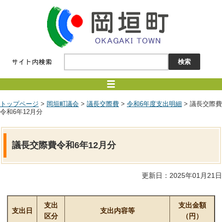
トップページ
>
岡垣町議会
>
議長交際費
>
令和6年度支出明細
> 議長交際費
令和6年12月分
議長交際費令和6年12月分
更新日：2025年01月21日
支出
支出金額
支出日
支出内容等
区分
（円）