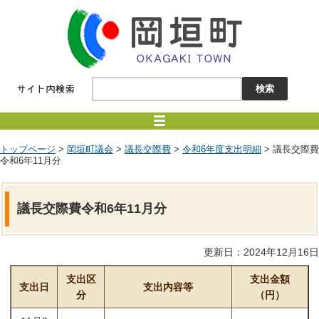
トップページ
>
岡垣町議会
>
議長交際費
>
令和6年度支出明細
> 議長交際費
令和6年11月分
議長交際費令和6年11月分
更新日：2024年12月16日
支出区
支出金額
支出日
支出内容等
分
（円）