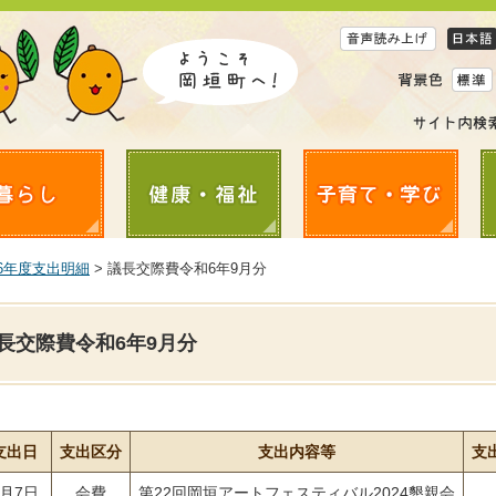
6年度支出明細
> 議長交際費令和6年9月分
長交際費令和6年9月分
支出日
支出区分
支出内容等
支
9月7日
会費
第22回岡垣アートフェスティバル2024懇親会