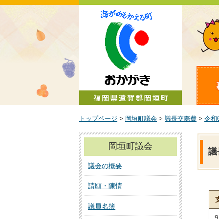
町政情報
トップページ
>
岡垣町議会
>
議長交際費
>
令和
岡垣町議会
議
議会の概要
請願・陳情
議員名簿