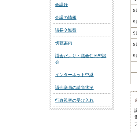
会議録
9
会議の情報
9
議長交際費
9
傍聴案内
9
9
議会だより・議会住民懇談
会
インターネット中継
議会議員の請負状況
行政視察の受け入れ