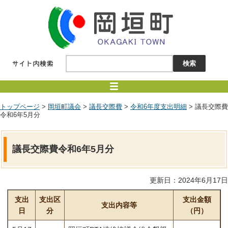
トップページ
>
岡垣町議会
>
議長交際費
>
令和6年度支出明細
> 議長交際費
令和6年5月分
議長交際費令和6年5月分
更新日：2024年6月17日
支出
支出区
支出金額
支出内容等
日
分
（円）