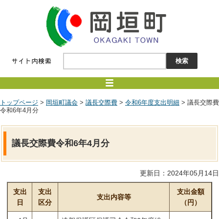
トップページ
>
岡垣町議会
>
議長交際費
>
令和6年度支出明細
> 議長交際費
令和6年4月分
議長交際費令和6年4月分
更新日：2024年05月14日
支出
支出
支出金額
支出内容等
日
区分
（円）