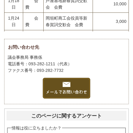
1月18
会
芦屋基地新春賀詞交歓
10,000
日
費
会 会費
1月24
会
岡垣町商工会役員等新
3,000
日
費
春賀詞交歓会 会費
1月26
会
岡垣町自治区長会意見
6,000
日
費
交換会 会費
お問い合わせ先
1月分合計
19,000
議会事務局 事務係
電話番号：093-282-1211（代表）
令和5年度累計
194,400
ファクス番号：093-282-7732
このページに関するアンケート
情報は役に立ちましたか？