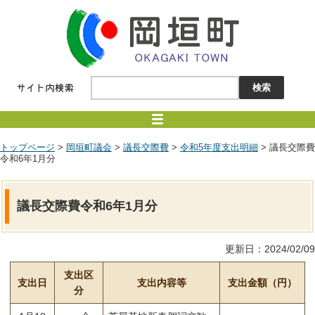
トップページ
>
岡垣町議会
>
議長交際費
>
令和5年度支出明細
> 議長交際費
令和6年1月分
議長交際費令和6年1月分
更新日：2024/02/09
支出区
支出日
支出内容等
支出金額（円）
分