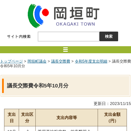
トップページ
>
岡垣町議会
>
議長交際費
>
令和5年度支出明細
> 議長交際費
令和5年10月分
議長交際費令和5年10月分
更新日：2023/11/15
支出
支出区
支出金額
支出内容等
日
分
（円）