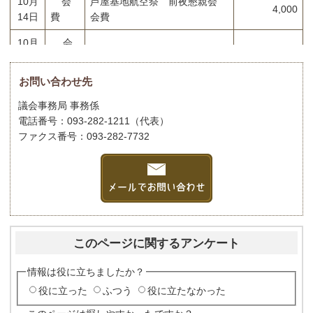
10月
会
芦屋基地航空祭 前夜懇親会
4,000
14日
費
会費
10月
会
議友会秋の総会 会費
10,000
17日
費
お問い合わせ先
10月
弔慰
岡垣町戦没者慰霊祭 生花代
12,000
20日
金
議会事務局 事務係
電話番号：093-282-1211（代表）
10月
会
岡垣町観光協会10周年記念式典
5,000
ファクス番号：093-282-7732
24日
費
及び祝賀会 会費
10月分合計
31,000
令和5年度累計
125,700
このページに関するアンケート
情報は役に立ちましたか？
役に立った
ふつう
役に立たなかった