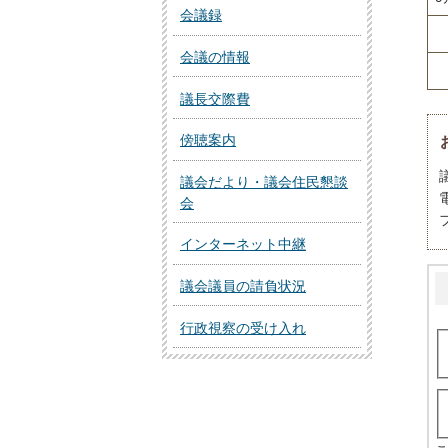
会議録
会議の情報
議長交際費
傍聴案内
議会だより・議会住民懇談
会
インターネット中継
議会議員の請負状況
行政視察の受け入れ