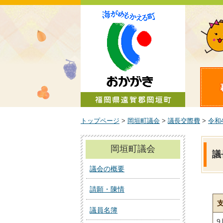
町政情報
トップページ
>
岡垣町議会
>
議長交際費
>
令和
岡垣町議会
議
議会の概要
請願・陳情
議員名簿
9