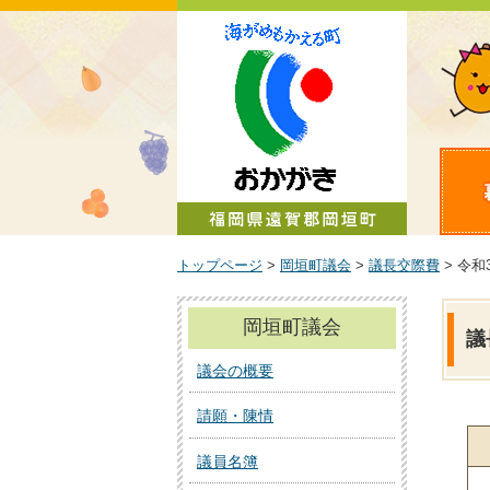
町政情報
トップページ
>
岡垣町議会
>
議長交際費
> 令和
岡垣町議会
議
議会の概要
請願・陳情
議員名簿