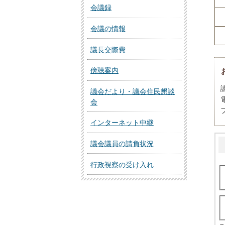
会議録
会議の情報
議長交際費
傍聴案内
議会だより・議会住民懇談
会
インターネット中継
議会議員の請負状況
行政視察の受け入れ