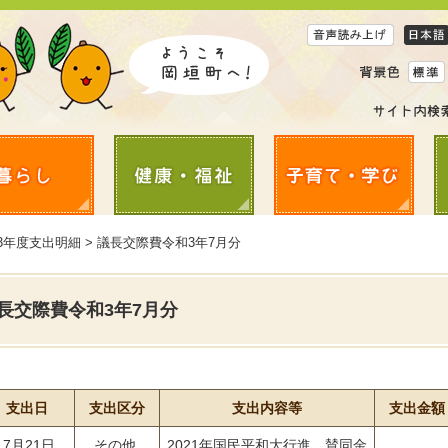
3年度支出明細 > 議長交際費令和3年7月分
長交際費令和3年7月分
支出日
支出区分
支出内容等
支出金額
7月21日
その他
2021年国民平和大行進 賛同金