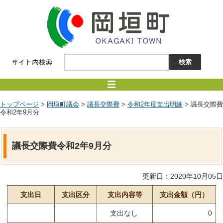
トップページ
>
岡垣町議会
>
議長交際費
>
令和2年度支出明細
> 議長交際費
令和2年9月分
議長交際費令和2年9月分
更新日：2020年10月05日
支出日
支出区分
支出内容等
支出金額（円）
支出なし
0