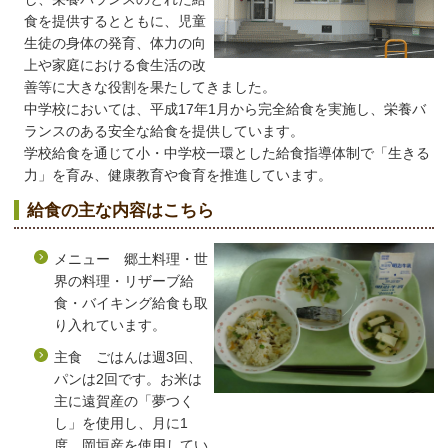
食を提供するとともに、児童
生徒の身体の発育、体力の向
上や家庭における食生活の改
善等に大きな役割を果たしてきました。
中学校においては、平成17年1月から完全給食を実施し、栄養バ
ランスのある安全な給食を提供しています。
学校給食を通じて小・中学校一環とした給食指導体制で「生きる
力」を育み、健康教育や食育を推進しています。
給食の主な内容はこちら
メニュー 郷土料理・世
界の料理・リザーブ給
食・バイキング給食も取
り入れています。
主食 ごはんは週3回、
パンは2回です。お米は
主に遠賀産の「夢つく
し」を使用し、月に1
度、岡垣産を使用してい