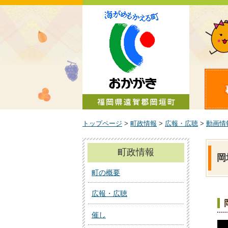
町政情報
トップページ
>
町政情報
>
広報・広聴
>
動画情
町政情報
岡
町の概要
広報・広聴
催し