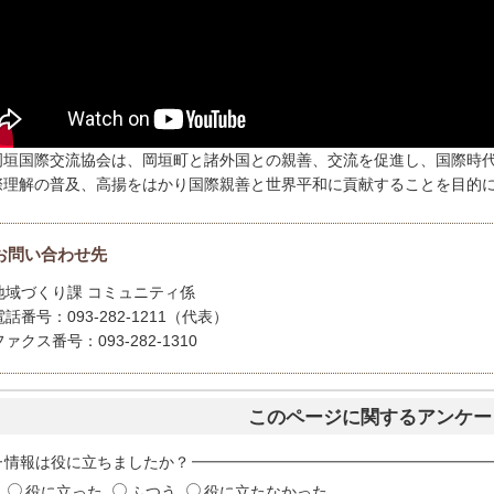
岡垣国際交流協会は、岡垣町と諸外国との親善、交流を促進し、国際時
際理解の普及、高揚をはかり国際親善と世界平和に貢献することを目的に、
お問い合わせ先
地域づくり課 コミュニティ係
電話番号：093-282-1211（代表）
ファクス番号：093-282-1310
このページに関するアンケー
情報は役に立ちましたか？
役に立った
ふつう
役に立たなかった