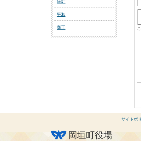
統計
平和
商工
サイトポ
岡垣町役場