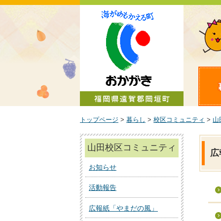
町政情報
トップページ
>
暮らし
>
校区コミュニティ
>
山
山田校区コミュニティ
広
お知らせ
活動報告
広報紙「やまだの風」