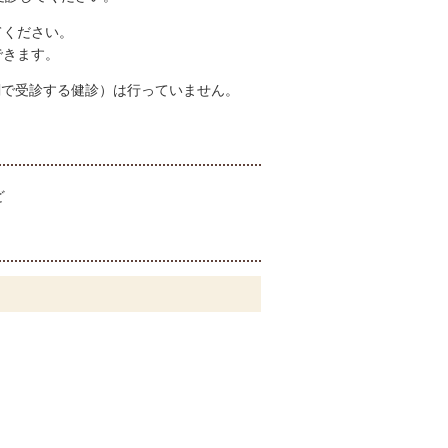
てください。
できます。
関で受診する健診）は行っていません。
ど