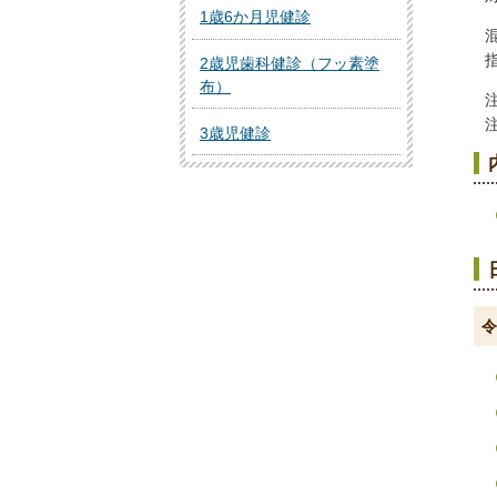
1歳6か月児健診
2歳児歯科健診（フッ素塗
布）
3歳児健診
令