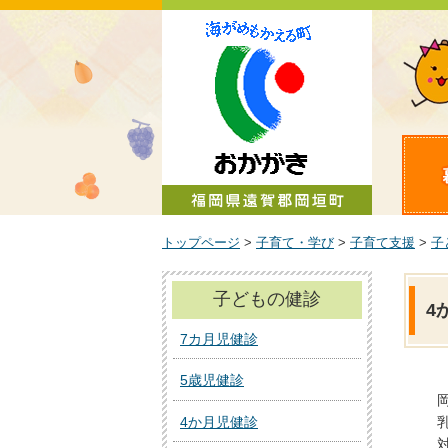
町政情報
トップページ
>
子育て・学び
>
子育て支援
>
子
子どもの健診
4
7カ月児健診
5歳児健診
4か月児健診