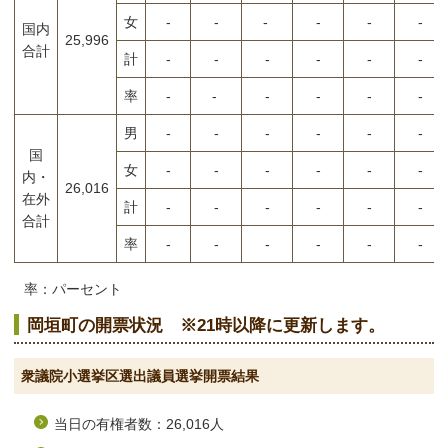
女
-
-
-
-
-
-
国内
25,996
合計
計
-
-
-
-
-
-
率
-
-
-
-
-
-
男
-
-
-
-
-
-
国
女
-
-
-
-
-
-
内・
26,016
在外
計
-
-
-
-
-
-
合計
率
-
-
-
-
-
-
率：パーセント
岡垣町の開票状況 ※21時以降に更新します。
衆議院小選挙区選出議員選挙開票結果
当日の有権者数：26,016人