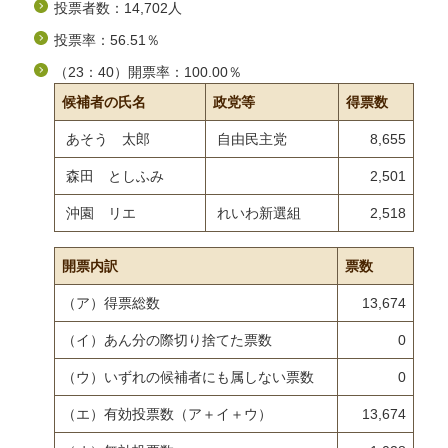
投票者数：14,702人
投票率：56.51％
（23：40）開票率：100.00％
候補者の氏名
政党等
得票数
あそう 太郎
自由民主党
8,655
森田 としふみ
2,501
沖園 リエ
れいわ新選組
2,518
開票内訳
票数
（ア）得票総数
13,674
（イ）あん分の際切り捨てた票数
0
（ウ）いずれの候補者にも属しない票数
0
（エ）有効投票数（ア＋イ＋ウ）
13,674