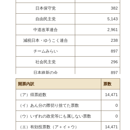
日本保守党
382
自由民主党
5,143
中道改革連合
2,961
減税日本・ゆうこく連合
238
チームみらい
897
社会民主党
296
日本維新の会
897
参政党
1,149
開票内訳
票数
国民民主党
1,352
（ア）得票総数
14,471
日本共産党
553
（イ）あん分の際切り捨てた票数
0
（ウ）いずれの政党等にも属しない票数
0
（エ）有効投票数（ア＋イ＋ウ）
14,471