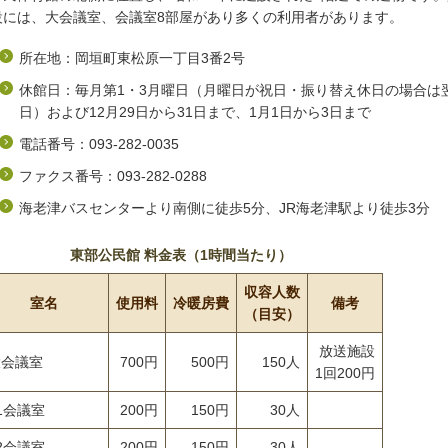
設には、大会議室、会議室8部屋があり多くの利用者があります。
所在地：岡垣町東松原一丁目3番2号
休館日：毎月第1・3月曜日（月曜日が祝日・振り替え休日の場合は
日）および12月29日から31日まで、1月1日から3日まで
電話番号：093-282-0035
ファクス番号：093-282-0288
海老津バスセンターより南側に徒歩5分、JR海老津駅より徒歩3分
東部公民館 料金表（1時間当たり）
収容人数
室名
使用料
冷暖房費
備考
（目安）
放送施設
大会議室
700円
500円
150人
1回200円
1会議室
200円
150円
30人
2会議室
200円
150円
30人