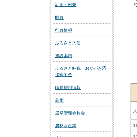
計画・例規
財政
行政情報
ふるさと大使
施設案内
ふるさと納税 おかがき応
援寄附金
職員採用情報
募集
選挙管理委員会
1
農林水産業
1