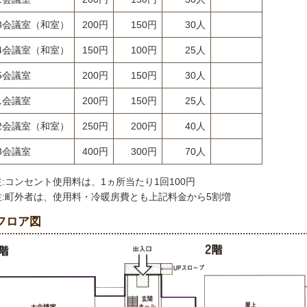
3会議室（和室）
200円
150円
30人
4会議室（和室）
150円
100円
25人
5会議室
200円
150円
30人
1会議室
200円
150円
25人
2会議室（和室）
250円
200円
40人
3会議室
400円
300円
70人
注:コンセント使用料は、1ヵ所当たり1回100円
注:町外者は、使用料・冷暖房費とも上記料金から5割増
フロア図