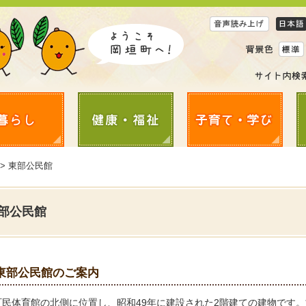
> 東部公民館
部公民館
東部公民館のご案内
町民体育館の北側に位置し、昭和49年に建設された2階建ての建物です。