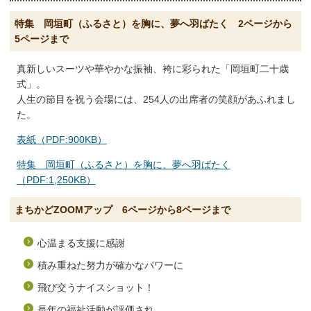
特集 岡垣町（ふるさと）を胸に、夢へ羽ばたく 2ページから
5ページまで
真新しいスーツや華やかな振袖、袴に彩られた「岡垣町二十歳
式」。
人生の節目を祝う会場には、254人の出席者の笑顔があふれまし
た。
表紙（PDF:900KB）
特集 岡垣町（ふるさと）を胸に、夢へ羽ばたく
（PDF:1,250KB）
まちかどZOOMアップ 6ページから8ページまで
心温まる支援に感謝
積み重ねた努力が確かなパワーに
飛び交うナイスショット！
長年の福祉活動が評価され