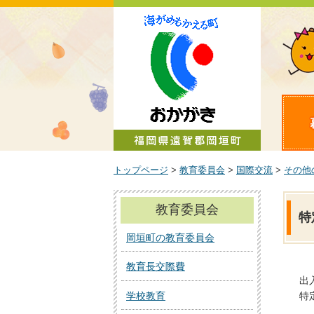
町政情報
トップページ
>
教育委員会
>
国際交流
>
その他
教育委員会
特
岡垣町の教育委員会
教育長交際費
出
特
学校教育