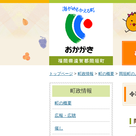
町政情報
トップページ
>
町政情報
>
町の概要
>
岡垣町の
町政情報
令
町の概要
広報・広聴
催し