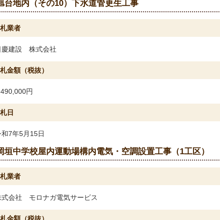
旭台地内（その10）下水道管更生工事
札業者
日慶建設 株式会社
札金額（税抜）
,490,000円
札日
令和7年5月15日
岡垣中学校屋内運動場構内電気・空調設置工事（1工区）
札業者
株式会社 モロナガ電気サービス
札金額（税抜）