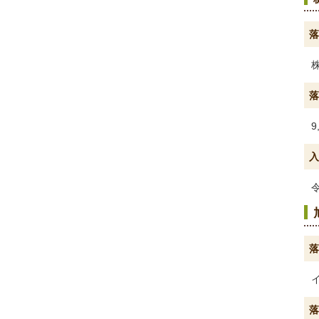
落
落
9
入
落
落