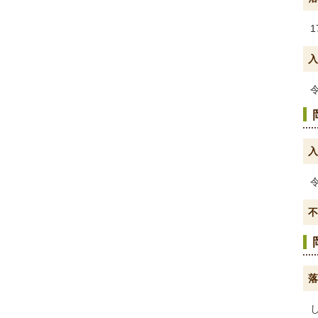
1
入
入
不
落