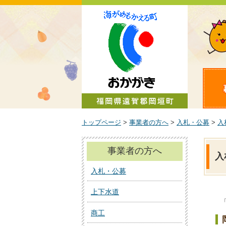
町政情報
トップページ
>
事業者の方へ
>
入札・公募
>
入
事業者の方へ
入
入札・公募
上下水道
商工