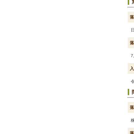
落
落
7
入
落
落