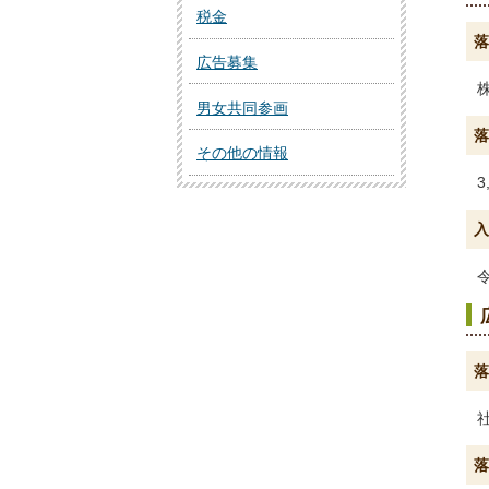
税金
落
広告募集
男女共同参画
落
その他の情報
3
入
落
落