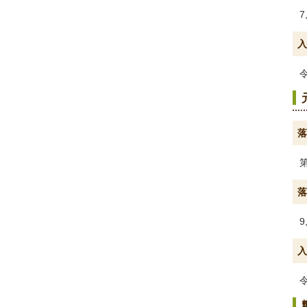
7
入
落
落
9
入