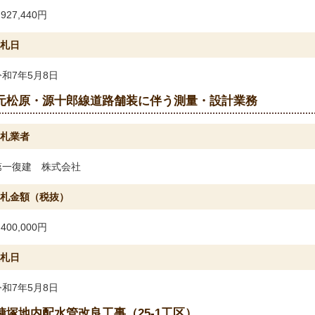
,927,440円
札日
令和7年5月8日
元松原・源十郎線道路舗装に伴う測量・設計業務
札業者
第一復建 株式会社
札金額（税抜）
,400,000円
札日
令和7年5月8日
糠塚地内配水管改良工事（25-1工区）