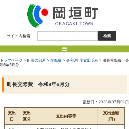
トップページ
>
町長の部屋
>
交際費
>
令和8年度支出明細
> 町長交際費 令
和8年6月分
町長交際費 令和8年6月分
更新日：2026年07月01日
支出
支出
支出金額
支出内容等
日
区分
（円）