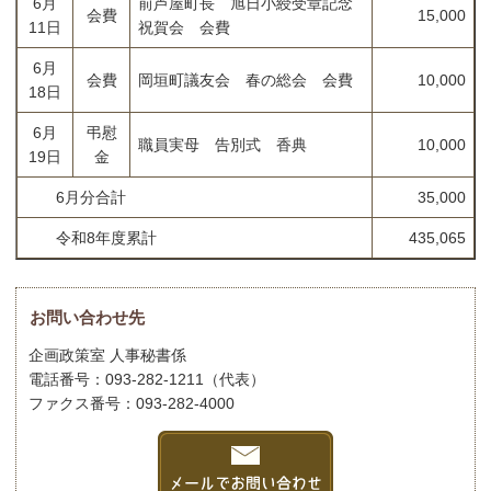
6月
前芦屋町長 旭日小綬受章記念
会費
15,000
11日
祝賀会 会費
6月
会費
岡垣町議友会 春の総会 会費
10,000
18日
6月
弔慰
職員実母 告別式 香典
10,000
19日
金
6月分合計
35,000
令和8年度累計
435,065
お問い合わせ先
企画政策室 人事秘書係
電話番号：093-282-1211（代表）
ファクス番号：093-282-4000